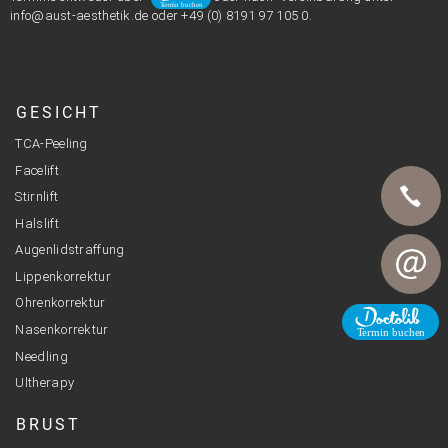
info@aust-aesthetik.de oder +49 (0) 8191 97 105 0.
GESICHT
TCA-Peeling
Facelift
Stirnlift
Halslift
Augenlidstraffung
Telefon
Lippenkorrektur
Ohrenkorrektur
E-Mail
Nasenkorrektur
Needling
Ultherapy
BRUST