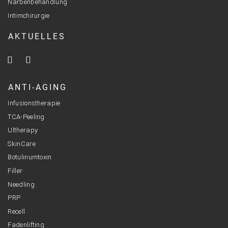
Narbenbehandlung
Intimchirurgie
AKTUELLES
ANTI-AGING
Infusionstherapie
TCA-Peeling
Ultherapy
SkinCare
Botulinumtoxin
Filler
Needling
PRP
Recell
Fadenlifting