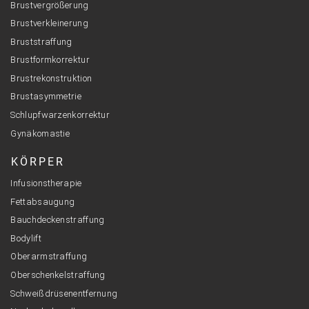
Brustvergrößerung
Brustverkleinerung
Bruststraffung
Brustformkorrektur
Brustrekonstruktion
Brustasymmetrie
Schlupfwarzenkorrektur
Gynäkomastie
KÖRPER
Infusionstherapie
Fettabsaugung
Bauchdeckenstraffung
Bodylift
Oberarmstraffung
Oberschenkelstraffung
Schweißdrüsenentfernung