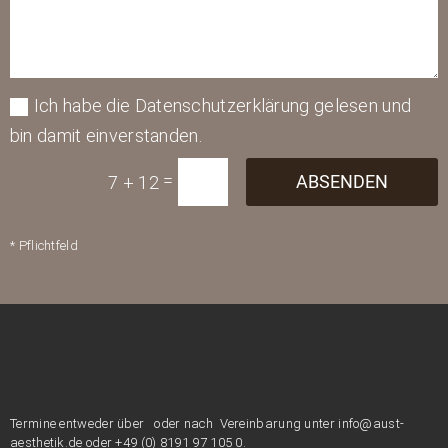
Ich habe die Datenschutzerklärung gelesen und
bin damit einverstanden.
=
ABSENDEN
7 + 12
* Pflichtfeld
Termine entweder über
oder nach Vereinbarung unter info@aust-
aesthetik.de oder +49 (0) 8191 97 105 0.