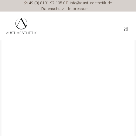

+49 (0) 8191 97 105 0

info@aust-aesthetik.de
Datenschutz
Impressum