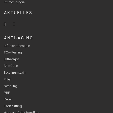
Intimchirurgie
AKTUELLES
ANTI-AGING
Infusionstherapie
TCA-Peeling
Ultherapy
SkinCare
Botulinumtoxin
Filler
Needling
PRP
Recell
Fadenlifting
Haarausfallbehandlung