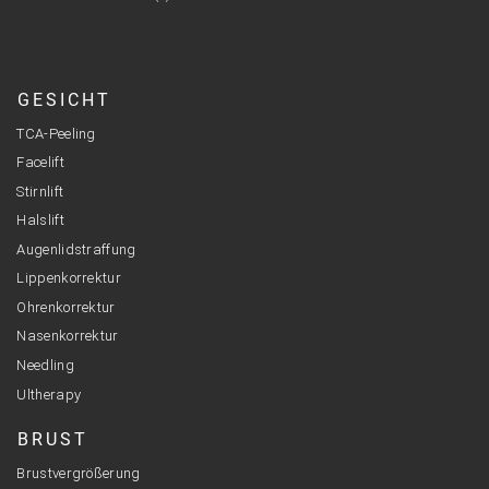
GESICHT
TCA-Peeling
Facelift
Stirnlift
Halslift
Augenlidstraffung
Lippenkorrektur
Ohrenkorrektur
Nasenkorrektur
Needling
Ultherapy
BRUST
Brustvergrößerung