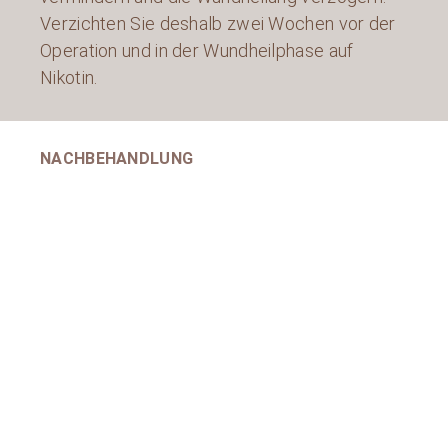
Verzichten Sie deshalb zwei Wochen vor der
Operation und in der Wundheilphase auf
Nikotin.
NACHBEHANDLUNG
Nahtentfernung entfällt meist bei
selbstauflösendem Nahtmaterial.
Tragen eines metallfreien Sport BHs für 6
Wochen
Sie können für mindestens 4 Wochen keine
schweren Arbeiten mit den Armen
durchführen.