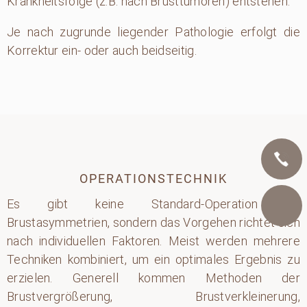
Krankheitsfolge (z.B. nach Brusttumoren) entstehen.
Je nach zugrunde liegender Pathologie erfolgt die
Korrektur ein- oder auch beidseitig.
OPERATIONSTECHNIK
Telefon
Es gibt keine Standard-Operation für
Brustasymmetrien, sondern das Vorgehen richtet sich
nach individuellen Faktoren. Meist werden mehrere
E-Mail
Techniken kombiniert, um ein optimales Ergebnis zu
erzielen. Generell kommen Methoden der
Brustvergrößerung, Brustverkleinerung,