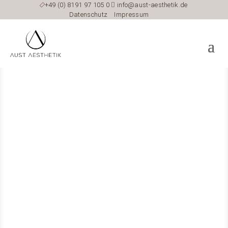

+49 (0) 8191 97 105 0

info@aust-aesthetik.de
Datenschutz
Impressum