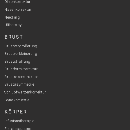
Ohrenkorrektur
Nasenkorrektur
Needling
Ultherapy
BRUST
Brustvergrößerung
Brustverkleinerung
Bruststraffung
Brustformkorrektur
Brustrekonstruktion
Brustasymmetrie
Schlupfwarzenkorrektur
Gynäkomastie
KÖRPER
Infusionstherapie
Fettabsaugung