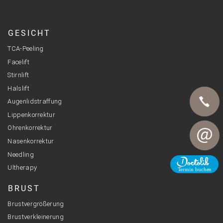
GESICHT
TCA-Peeling
Facelift
Stirnlift
Halslift
Augenlidstraffung
Lippenkorrektur
Ohrenkorrektur
Telefon
Nasenkorrektur
Needling
E-Mail
Ultherapy
BRUST
Brustvergrößerung
Brustverkleinerung