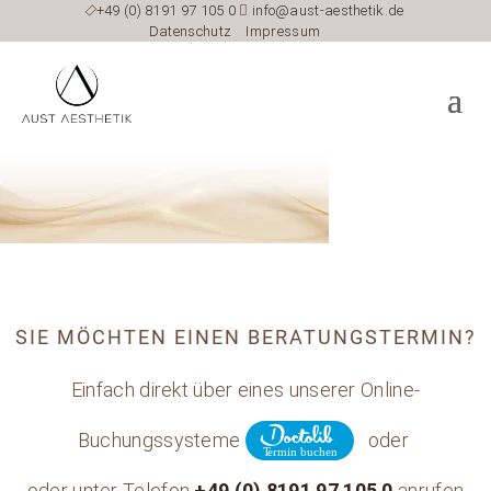

+49 (0) 8191 97 105 0

info@aust-aesthetik.de
Datenschutz
Impressum
SIE MÖCHTEN EINEN BERATUNGSTERMIN?
Einfach direkt über eines unserer Online-
Buchungssysteme
oder
oder unter Telefon
+49 (0) 8191 97 105 0
anrufen