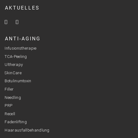
AKTUELLES
ANTI-AGING
Infusionstherapie
TCA-Peeling
Ultherapy
SkinCare
Botulinumtoxin
Filler
Needling
PRP
Recell
Fadenlifting
Haarausfallbehandlung