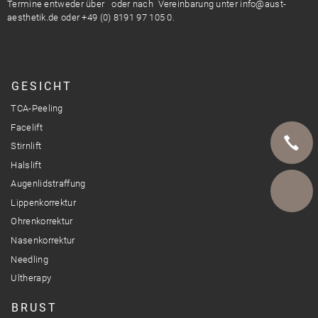
Termine entweder über
oder nach Vereinbarung unter info@aust-
aesthetik.de oder +49 (0) 8191 97 105 0.
GESICHT
TCA-Peeling
Facelift
Stirnlift
Halslift
Augenlidstraffung
Telefon
Lippenkorrektur
Ohrenkorrektur
E-Mail
Nasenkorrektur
Needling
Ultherapy
BRUST