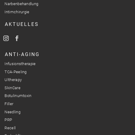
Narbenbehandlung
Intimchirurgie
AKTUELLES
ANTI-AGING
Infusionstherapie
TCA-Peeling
Ultherapy
SkinCare
Botulinumtoxin
Filler
Needling
PRP
Recell