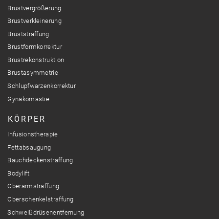
Brustvergrößerung
Brustverkleinerung
Bruststraffung
Brustformkorrektur
Brustrekonstruktion
Brustasymmetrie
Schlupfwarzenkorrektur
Gynäkomastie
KÖRPER
Infusionstherapie
Fettabsaugung
Bauchdeckenstraffung
Bodylift
Oberarmstraffung
Oberschenkelstraffung
Schweißdrüsenentfernung