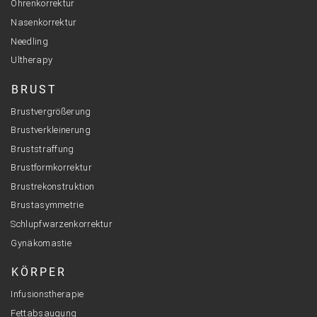
Ohrenkorrektur
Nasenkorrektur
Needling
Ultherapy
BRUST
Brustvergrößerung
Brustverkleinerung
Bruststraffung
Brustformkorrektur
Brustrekonstruktion
Brustasymmetrie
Schlupfwarzenkorrektur
Gynäkomastie
KÖRPER
Infusionstherapie
Fettabsaugung