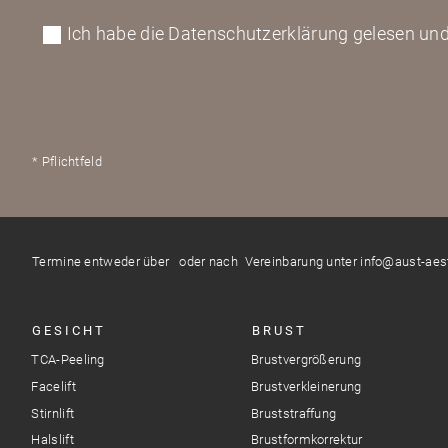
Ich habe die Datenschutzerklärung gelesen und
* Pflichtfeld
Termine entweder über
oder nach Vereinbarung unter info@aust-aesth
GESICHT
BRUST
TCA-Peeling
Brustvergrößerung
Facelift
Brustverkleinerung
Stirnlift
Bruststraffung
Halslift
Brustformkorrektur