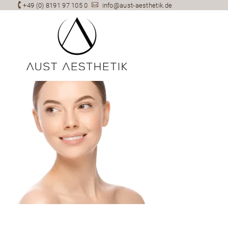

+49 (0) 8191 97 105 0

info@aust-aesthetik.de