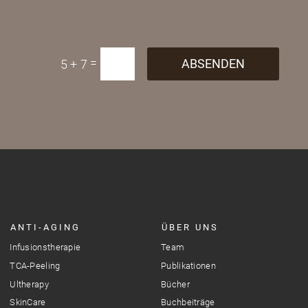
E-Mail
=
ABSENDEN
5 + 7
ANTI-AGING
ÜBER UNS
Infusionstherapie
Team
TCA-Peeling
Publikationen
Ultherapy
Bücher
SkinCare
Buchbeiträge