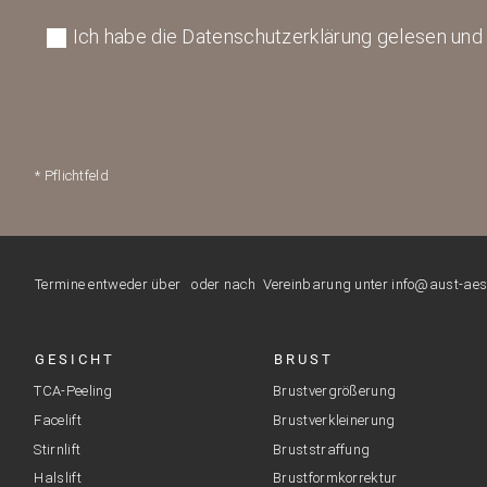
Ich habe die Datenschutzerklärung gelesen und 
* Pflichtfeld
Termine entweder über
oder nach Vereinbarung unter info@aust-aesth
GESICHT
BRUST
TCA-Peeling
Brustvergrößerung
Facelift
Brustverkleinerung
Stirnlift
Bruststraffung
Halslift
Brustformkorrektur