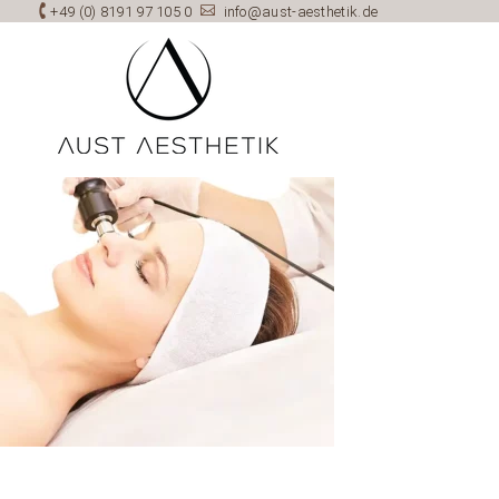

+49 (0) 8191 97 105 0

info@aust-aesthetik.de