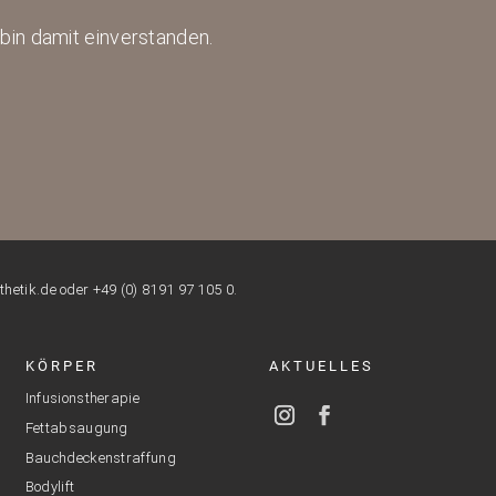
bin damit einverstanden.
etik.de oder +49 (0) 8191 97 105 0.
KÖRPER
AKTUELLES
Infusionstherapie
Fettabsaugung
Bauchdeckenstraffung
Bodylift