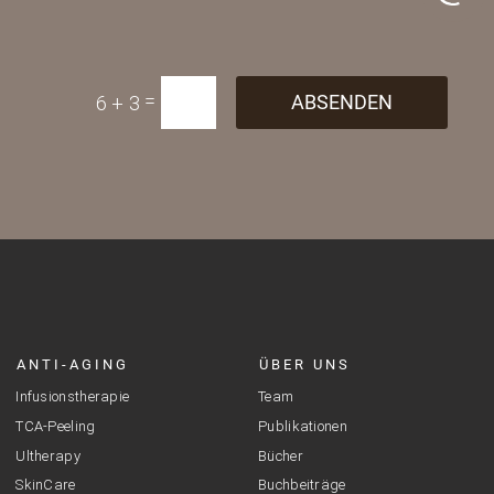
E-Mail
=
ABSENDEN
6 + 3
ANTI-AGING
ÜBER UNS
Infusionstherapie
Team
TCA-Peeling
Publikationen
Ultherapy
Bücher
SkinCare
Buchbeiträge