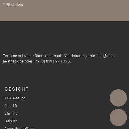
* Pflichtfeld
Termine entweder über
oder nach Vereinbarung unter info@aust-
aesthetik.de oder +49 (0) 8191 97 105 0.
GESICHT
TCA-Peeling
Facelift
Stirnlift
Telefon
Halslift
Augenlidstraffung