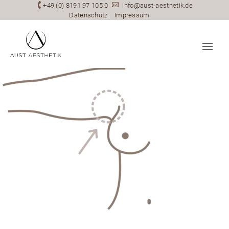

+49 (0) 8191 97 105 0

info@aust-aesthetik.de
Datenschutz
Impressum