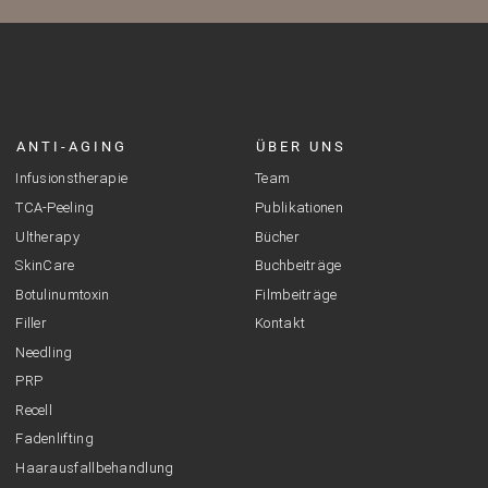
ANTI-AGING
ÜBER UNS
Infusionstherapie
Team
TCA-Peeling
Publikationen
Ultherapy
Bücher
SkinCare
Buchbeiträge
Botulinumtoxin
Filmbeiträge
Filler
Kontakt
Needling
PRP
Recell
Fadenlifting
Haarausfallbehandlung