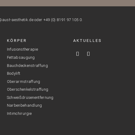
aust-aesthetik.de oder +49 (0) 8191 97 105 0.
KÖRPER
AKTUELLES
Infusionstherapie
Fettabsaugung
Bauchdeckenstraffung
Bodylift
Oberarmstraffung
Oberschenkelstraffung
Schweißdrüsenentfernung
Narbenbehandlung
Intimchirurgie