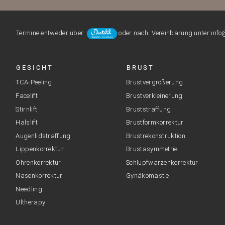
Termine entweder über
oder nach Vereinbarung unter info@
GESICHT
BRUST
TCA-Peeling
Brustvergrößerung
Facelift
Brustverkleinerung
Stirnlift
Bruststraffung
Halslift
Brustformkorrektur
Augenlidstraffung
Brustrekonstruktion
Lippenkorrektur
Brustasymmetrie
Ohrenkorrektur
Schlupfwarzenkorrektur
Nasenkorrektur
Gynäkomastie
Needling
Ultherapy