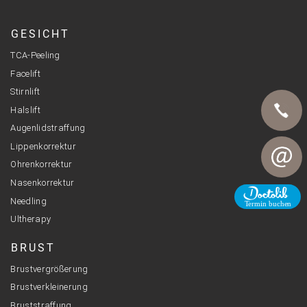
GESICHT
TCA-Peeling
Facelift
Stirnlift
Halslift
Augenlidstraffung
Lippenkorrektur
Telefon
Ohrenkorrektur
Nasenkorrektur
E-Mail
Needling
Ultherapy
BRUST
Brustvergrößerung
Brustverkleinerung
Bruststraffung