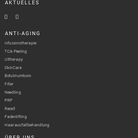
AKTUELLES
ANTI-AGING
Infusionstherapie
TCA-Peeling
Ultherapy
SkinCare
Botulinumtoxin
Filler
Needling
PRP
Recell
Fadenlifting
Haarausfallbehandlung
ÜBER UNS