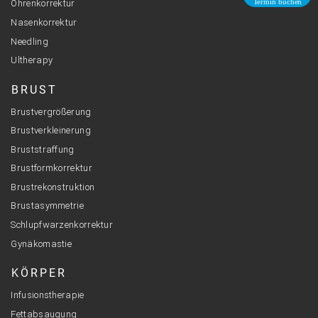
Ohrenkorrektur
Nasenkorrektur
Needling
Ultherapy
BRUST
Brustvergrößerung
Brustverkleinerung
Bruststraffung
Brustformkorrektur
Brustrekonstruktion
Brustasymmetrie
Schlupfwarzenkorrektur
Gynäkomastie
KÖRPER
Infusionstherapie
Fettabsaugung