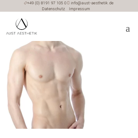

+49 (0) 8191 97 105 0

info@aust-aesthetik.de
Datenschutz
Impressum