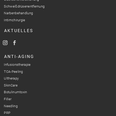
Schweißdrüsenentfernung
Narbenbehandlung
Intimchirurgie
AKTUELLES
ANTI-AGING
Infusionstherapie
TCA-Peeling
Ultherapy
SkinCare
Botulinumtoxin
Filler
Needling
PRP